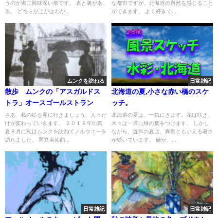
うのか実に興味深い形です。 表と裏があ
な都市ですが、北海道の自然を感じること
る、 どちらが上かはわか...
ができます。 よく好きで...
ムンクを訪ねる
日常雑記
散歩 ムンクの「アスガルドス
北海道の夏,小さな赤い橋のスケ
トラ」オースゴールストラン
ッチ。
さあ、私の絵を見に行きましょう。人々だ
北海道の夏は、一気にきます。花は咲き、
けが変わっていきます。 ２０１８年の真
木々は一斉に緑の葉をつけます。 しかし
夏８月に私はムンクを訪ねてノルウエーを
ながら、近年の夏は、異常ともいえる暑さ
訪れました。 国立美術館...
が続いています。 確か、...
日常雑記
日常雑記