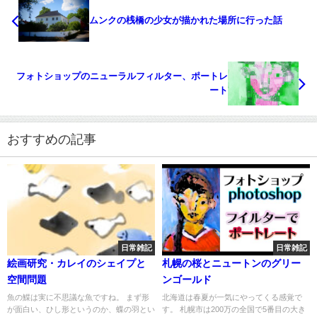
ムンクの桟橋の少女が描かれた場所に行った話
フォトショップのニューラルフィルター、ポートレ
ート
おすすめの記事
日常雑記
日常雑記
絵画研究・カレイのシェイプと
札幌の桜とニュートンのグリー
空間問題
ンゴールド
魚の鰈は実に不思議な魚ですね。 まず形
北海道は春夏が一気にやってくる感覚で
が面白い、ひし形というのか、蝶の羽とい
す。 札幌市は200万の全国で5番目の大き