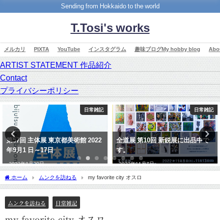
Sending from Hokkaido to the world
T.Tosi's works
メルカリ
PIXTA
YouTube
インスタグラム
趣味ブログMy hobby blog
Ab
ARTIST STATEMENT 作品紹介
Contact
プライバシーポリシー
日常雑記
日常雑記
第57回 主体展 東京都美術館 2022
全道展 第10回 新鋭展に出品中で
年9月1 日～17日
す。
2022年8月29日
2022年11月7日
ホーム
ムンクを訪ねる
my favorite city オスロ
ムンクを訪ねる
日常雑記
my favorite city オスロ