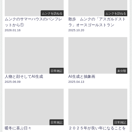
ムンクを訪ねる
ムンクを訪ねる
ムンクのサマーハウスのパンフレ
散歩 ムンクの「アスガルドスト
ットから①
ラ」オースゴールストラン
2026.01.16
2025.10.20
日常雑記
未分類
人物と顔そしてAI生成
AI生成と抽象画
2025.06.09
2025.04.13
日常雑記
日常雑記
暖冬に喜ぶ日々
２０２５年が良い年になることを