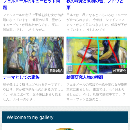
フェルメールのキューピット問
秋の味覚と果物の色、ブドウと
題
栗
フェルメールの窓辺で手紙を読む女が今話
日本では、秋になるといろいろなフルーツ
題になっています。 修復の結果、壁から
が食べられます。 今年は、シャインマス
キューピットが現れたからです。 実に、
カットがよく目につきました。値段が下が
興味深いです。 しかしなが...
っています。 うれしいです...
日常雑記
絵画研究
テーマとしての家族
絵画研究人物の横顔
母子像はよく取り上げられるテーマです。
フェルメールの窓辺で手紙を読む女が修復
やはり、何か根本的なものがあるのでしょ
東京に来ました。 東京では、もう終わり
う。 それに比べて、父子像はあまり見ま
ましたが。 今は、札幌で開催中です。 ス
せん。 ルオーの小さ...
マートフォン全盛のこ...
Welcome to my gallery