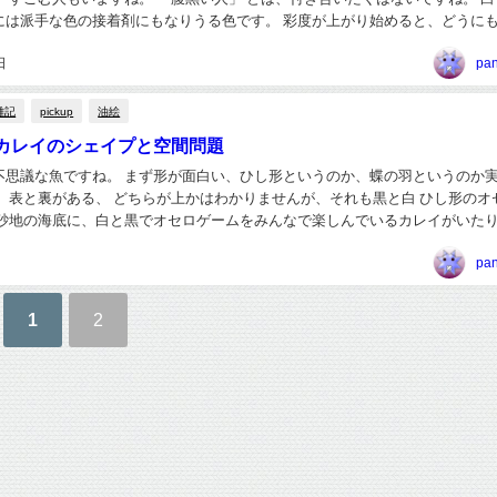
には派手な色の接着剤にもなりうる色です。 彩度が上がり始めると、どうに
あります。 そんな時はクレーやホワイ...
日
pa
雑記
pickup
油絵
カレイのシェイプと空間問題
が面白い、ひし形というのか、蝶の羽というのか実に興
。 表と裏がある、 どちらが上かはわかりませんが、それも黒と白 ひし形のオ
ら 実に面白いですね。 人間では、よく裏のある...
pa
1
2