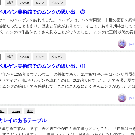
雑記
pickup
ムンク
ベルゲン
ベルゲン美術館でのムンクの思い出。②
ルウエーのベルゲンを訪れました。 ベルゲンは、ハンザ同盟、中世の面影を残
に首都だったこともあり、歴史と伝統があります。 そこで、あまり期待はして
ンクの作品を たくさん見ることができました。 ムンクは三態 状態の変化を一
のが好きで、この女性の3つの変化...
pa
雑記
pickup
ムンク
ベルゲン
ベルゲン美術館でのムンクの思い出。①
17年から1299年までノルウェーの首都であり、13世紀後半からはハンザ同盟
ペディア） 私がベルゲンを訪れたのは、2019年8月でした。 とても暑い夏
見たムンクの絵はとても感動して、ここにこんなにたくさんムンクがあったとは
、非常に感動しました。 ムン...
pa
雑記
pickup
油絵
カレイのあるテーブル
思議な魚ですね。 まず、表と裏で色が白と黒で違うということ。 「白黒はっ
、すごむ人もいますね。 「腹黒い人」 とは、付き合いたくはないですね。 白