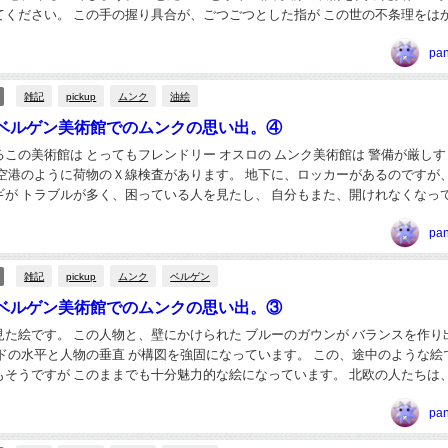
てください。 この手の握り具合が、ごつごつとした指が この世の不条理をは
を 表しているのです。 大きく真っ黒の影が...
pa
雑記
pickup
ムンク
油絵
ベルゲン美術館でのムンクの思い出。④
この美術館は とってもフレンドリー オスロの ムンク美術館は 警備が厳しす
、空港のように荷物のＸ線検査があります。 地下に、ロッカーがあるのですが
ギが トラブルが多く、困っている人を見たし、 自分もまた、開けれなくなっ
開けてもらいました。 この女性のた...
pa
雑記
pickup
ムンク
ベルゲン
ベルゲン美術館でのムンクの思い出。③
見た絵です。 この人物と、壁にかけられた ブルーのガウンが バランスを作り
水平と人物の垂直 が構図を強固になっています。 この、途中のような絵です
もそうですが このままでも十分魅力的な絵になっています。 北欧の人たちは
集まり、 そして、日を浴び、語...
pa