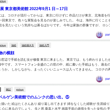
ickup
展 東京都美術館 2022年9月1 日～17日
には、コロナが流行ってからは、東京に行けずに 作品だけが東京、北海道を
に一回東京で、色々な展覧会を見るのが楽しみでした。 今は、海外に行くこと
い絵を見たいという気持ちは募るばかりです。 今年は家族の群像ですが、 ロシ
クライナへの侵略は実に悲劇的な出来事です。 ここ...
pa
ickup
油絵
油絵描き方
油絵入門
物の横顔
の窓辺で手紙を読む女が修復 東京に来ました。 東京では、もう終わりましたが
の中、紙に書いた手紙はもう、過去のもの
ょうか。 しかしながら、まったくいいニュースは入ってきません。 コロナの
攻、戦争犯罪はまったく、世界を暗く...
pa
雑記
pickup
ベルゲン美術館でのムンクの思い出。⑤
描いた 絵はたくさんあり 繰り返し出てきます 姉をなくした経験が 生涯繰り
 心に来るのでしょう。 生と死 垂直と水平 画面手前の表情を失った女性の 