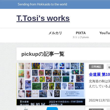
Sending from Hokkaido to the world
T.Tosi's works
メルカリ
PIXTA
YouTu
ストックphoto
pickupの記事一覧
p
日常雑記
全道展 第1
北海道の秋は
えだしているよ
2022年11月7日