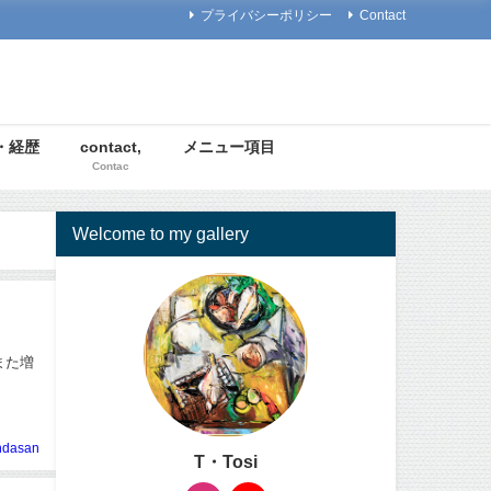
プライバシーポリシー
Contact
t・経歴
contact,
メニュー項目
Contac
Welcome to my gallery
また増
ndasan
T・Tosi