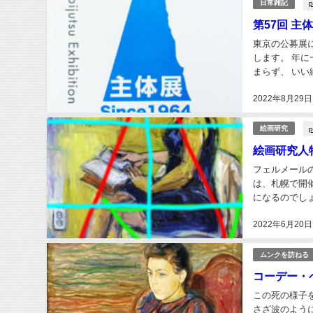
p
日常雑記
第57回 主体
東京の公募展
します。 年
まらず、 い
2022年8月29日
p
絵画研究
絵画研究人
フェルメール
は、札幌で開催中です。 スマートフォン全盛のこの世
になるのでし
と、ロシアの侵
2022年6月20日
ムンクを訪ねる
コーデー・
この死の様子を
さざ波のように