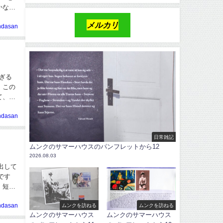
かなさ
メルカリ
ndasan
ぎる
、この
て、受
ndasan
日常雑記
ムンクのサマーハウスのパンフレットから12
2026.08.03
出して
、短い
ムンクを訪ねる
ムンクを訪ねる
ndasan
ムンクのサマーハウス
ムンクのサマーハウス