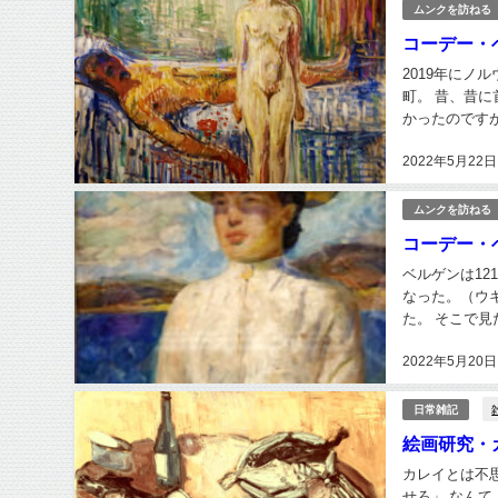
ムンクを訪ねる
コーデー・
2019年にノ
町。 昔、昔
かったのですが、ム
画面で表現する
2022年5月22日
ムンクを訪ねる
コーデー・
ベルゲンは12
なった。（ウキ
た。 そこで
ンク好きの私は
2022年5月20日
日常雑記
絵画研究・
カレイとは不
せろ」 なんて