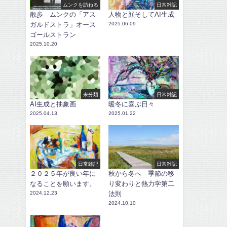
ムンクを訪ねる
日常雑記
散歩 ムンクの「アス
人物と顔そしてAI生成
ガルドストラ」オース
2025.06.09
ゴールストラン
2025.10.20
未分類
日常雑記
AI生成と抽象画
暖冬に喜ぶ日々
2025.04.13
2025.01.22
日常雑記
日常雑記
２０２５年が良い年に
秋から冬へ 季節の移
なることを願います。
り変わりと熱力学第二
2024.12.23
法則
2024.10.10