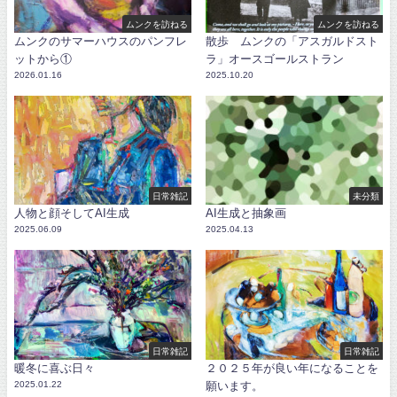
ムンクを訪ねる
ムンクを訪ねる
ムンクのサマーハウスのパンフレ
散歩 ムンクの「アスガルドスト
ットから①
ラ」オースゴールストラン
2026.01.16
2025.10.20
日常雑記
未分類
人物と顔そしてAI生成
AI生成と抽象画
2025.06.09
2025.04.13
日常雑記
日常雑記
暖冬に喜ぶ日々
２０２５年が良い年になることを
2025.01.22
願います。