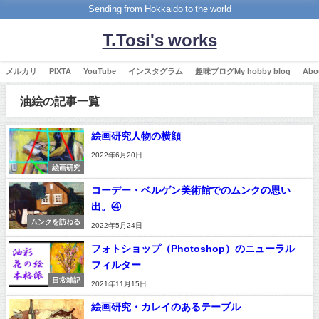
Sending from Hokkaido to the world
T.Tosi's works
メルカリ
PIXTA
YouTube
インスタグラム
趣味ブログMy hobby blog
Ab
油絵の記事一覧
絵画研究人物の横顔
2022年6月20日
絵画研究
コーデー・ベルゲン美術館でのムンクの思い
出。④
ムンクを訪ねる
2022年5月24日
フォトショップ（Photoshop）のニューラル
フィルター
日常雑記
2021年11月15日
絵画研究・カレイのあるテーブル